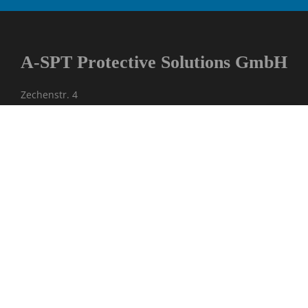
A-SPT Protective Solutions GmbH
Zechenstr. 4
D-45772 Marl
Kontakt
Tel: +49 2365 97 45 43 10
Fax: +49 2365 97 45 43 21
E-Mail: info@a-spt.com
Erreichbarkeit